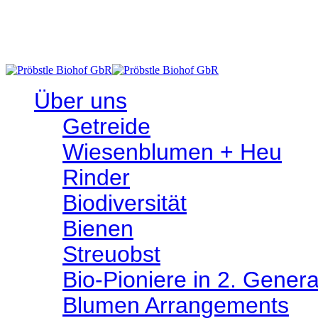
- Abholen im Hofladen - Hindenburgplatz 3, 72516 Scheer
Über uns
Getreide
Wiesen­­blumen + Heu
Rinder
Bio­­diversität
Bienen
Streuobst
Bio-Pioniere in 2. Genera
Blumen Arrangements