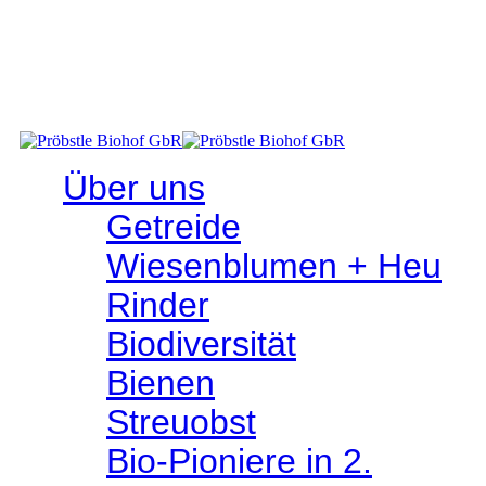
RINDFLEISCHTERMIN: SA 25. JULI 2026
- Abholen im Hofladen - Hindenburgplatz 3, 72516 Scheer
Über uns
Getreide
Wiesen­­blumen + Heu
Rinder
Bio­­diversität
Bienen
Streuobst
Bio-Pioniere in 2.