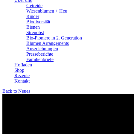
Über uns
Getreide
Wiesen­­blumen + Heu
Rinder
Bio­­diversität
Bienen
Streuobst
Bio-Pioniere in 2. Generation
Blumen Arrangements
Auszeichnungen
Presseberichte
Familienbriefe
Hofladen
Shop
Rezepte
Kontakt
Back to Neues