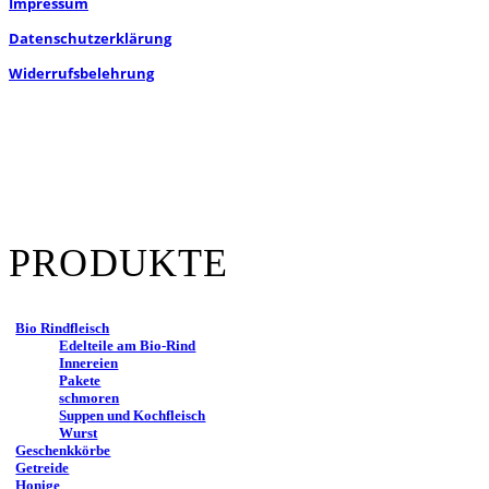
Impressum
Datenschutzerklärung
Widerrufsbelehrung
PRODUKTE
Bio Rindfleisch
Edelteile am Bio-Rind
Innereien
Pakete
schmoren
Suppen und Kochfleisch
Wurst
Geschenkkörbe
Getreide
Honige