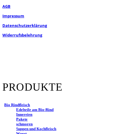
AGB
Impressum
Datenschutzerklärung
Widerrufsbelehrung
PRODUKTE
Bio Rindfleisch
Edelteile am Bio-Rind
Innereien
Pakete
schmoren
Suppen und Kochfleisch
Wurst