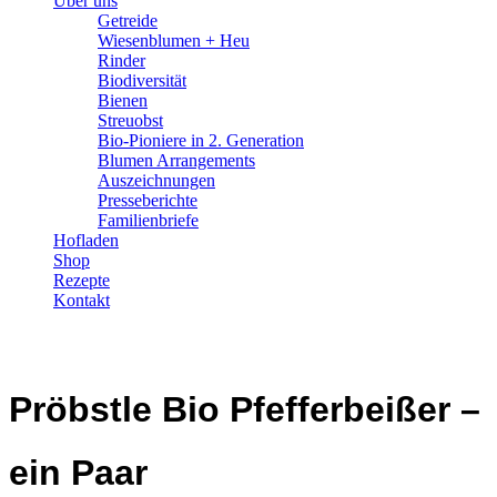
Über uns
Getreide
Wiesen­­blumen + Heu
Rinder
Bio­­diversität
Bienen
Streuobst
Bio-Pioniere in 2. Generation
Blumen Arrangements
Auszeichnungen
Presseberichte
Familienbriefe
Hofladen
Shop
Rezepte
Kontakt
Pröbstle Bio Pfefferbeißer –
ein Paar