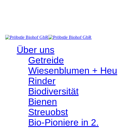
RINDFLEISCHTERMIN: SA 25. JULI 2026
- Abholen im Hofladen - Hindenburgplatz 3, 72516 Scheer
Über uns
Getreide
Wiesen­­blumen + Heu
Rinder
Bio­­diversität
Bienen
Streuobst
Bio-Pioniere in 2.