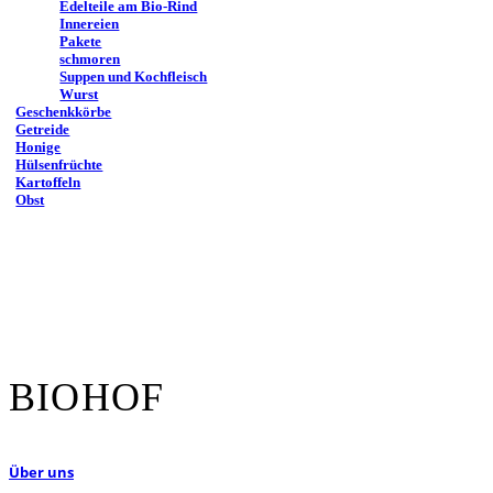
Edelteile am Bio-Rind
Innereien
Pakete
schmoren
Suppen und Kochfleisch
Wurst
Geschenkkörbe
Getreide
Honige
Hülsenfrüchte
Kartoffeln
Obst
BIOHOF
Über uns