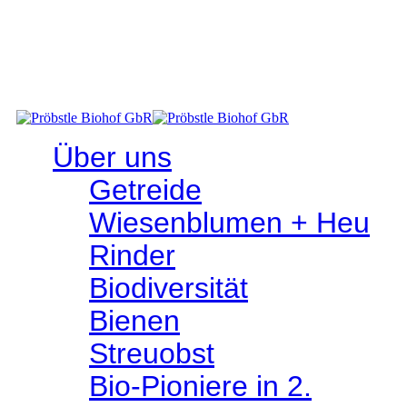
RINDFLEISCHTERMIN: SA 25. JULI 2026
- Abholen im Hofladen - Hindenburgplatz 3, 72516 Scheer
Über uns
Getreide
Wiesen­­blumen + Heu
Rinder
Bio­­diversität
Bienen
Streuobst
Bio-Pioniere in 2.