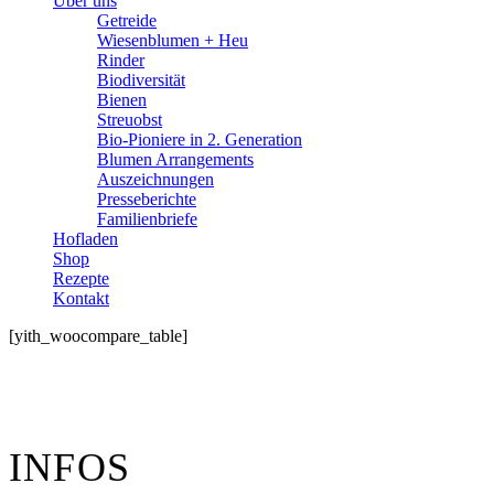
Über uns
Getreide
Wiesen­­blumen + Heu
Rinder
Bio­­diversität
Bienen
Streuobst
Bio-Pioniere in 2. Generation
Blumen Arrangements
Auszeichnungen
Presseberichte
Familienbriefe
Hofladen
Shop
Rezepte
Kontakt
[yith_woocompare_table]
INFOS