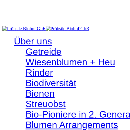
- Abholen im Hofladen - Hindenburgplatz 3, 72516 Scheer
Über uns
Getreide
Wiesen­­blumen + Heu
Rinder
Bio­­diversität
Bienen
Streuobst
Bio-Pioniere in 2. Genera
Blumen Arrangements